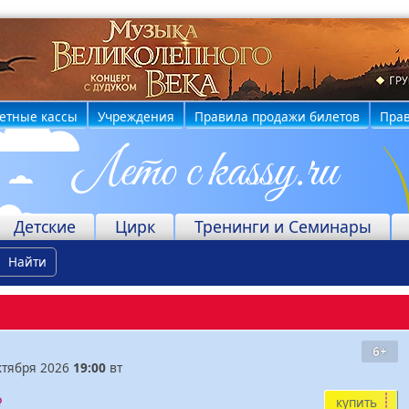
етные кассы
Учреждения
Правила продажи билетов
Прав
Детские
Цирк
Тренинги и Семинары
Найти
6+
ктября 2026
19:00
вт
купить