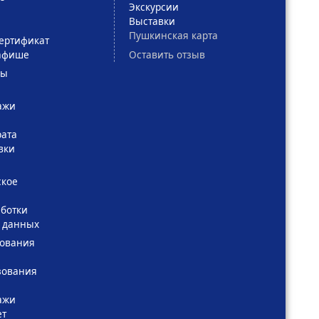
Экскурсии
Выставки
Пушкинская карта
ертификат
Оставить отзыв
афише
сы
ажи
рата
вки
ское
ботки
 данных
зования
зования
ажи
ет