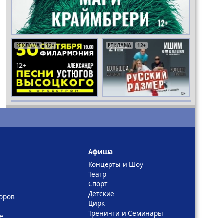
РЕКЛАМА
РЕКЛАМА
РЕКЛАМА
12+
16+
6+
РЕКЛАМА
РЕКЛАМА
РЕКЛАМА
РЕКЛАМА
12+
18+
6+
16+
Афиша
Концерты и Шоу
Театр
Спорт
Детские
оров
Цирк
Тренинги и Семинары
е