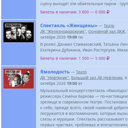
сцену выходят эти обаятельные парни - гру
Билеты в наличии: 3 800 — 6 000
Спектакль «Женщины»
—
Театр
РЕКЛАМА
ДК "Железнодорожник"
,
Основной зал ДКЖ
,
октября 2026
19:00
пн
В ролях: Даниил Спиваковский, Татьяна Лян
Екатерина Дубакина, Иван Расторгуев, Мих
Билеты в наличии: 1 500 — 5 000
Ямолодость
—
Театр
РЕКЛАМА
ДК "Нефтяник"
,
Большой зал ДК Нефтяник
, 6
октября 2026
19:00
вт
Музыкальный концерт-спектакль «Ямолодос
режиссера Семёна Баркова — по-настоящем
зрелище в современном театре. Постановка
к себе, прежде всего, своей наивной доброт
погружается в воспоминания, которые вызы
слезы и мурашки. Спектакль рассказывает о
первых чувствах, проблемах и впечатлениях