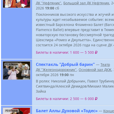
ДК "Нефтяник"
,
Большой зал ДК Нефтяник
, 
2026
19:00
сб
Поклонников высокого искусства и жгучей 
культуры ждет незабываемое событие: все
известный Барселона Фламенко Балет (Barc
Flamenco Ballet) впервые представит в Тюм
новаторскую постановку бессмертной траге
Шекспира «Ромео и Джульетта». Единственн
состоится 24 октября 2026 года на сцене ДК
Билеты в наличии: 1 600 — 5 500
Спектакль "Добрый барин"
—
Театр
РЕКЛАМА
ДК "Железнодорожник"
,
Основной зал ДКЖ
,
октября 2026
19:00
пн
В ролях: Николай Добрынин, Павел Трубине
Сиятвинда/Алексей Демидов/Михаил Малик
Зайка
Билеты в наличии: 2 500 — 6 000
Балет Аллы Духовой «Тодес»
—
Конце
РЕКЛАМА