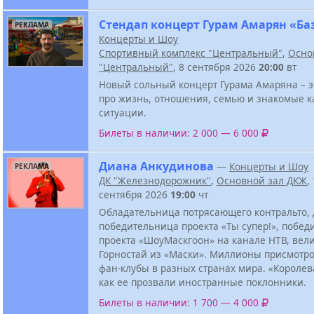
Стендап концерт Гурам Амарян «Ба
РЕКЛАМА
Концерты и Шоу
Спортивный комплекс "Центральный"
,
Осно
"Центральный"
, 8 сентября 2026
20:00
вт
Новый сольный концерт Гурама Амаряна – э
про жизнь, отношения, семью и знакомые 
ситуации.
Билеты в наличии: 2 000 — 6 000
Диана Анкудинова
—
Концерты и Шоу
РЕКЛАМА
ДК "Железнодорожник"
,
Основной зал ДКЖ
,
сентября 2026
19:00
чт
Обладательница потрясающего контральто, 
победительница проекта «Ты супер!», побе
проекта «ШоуМаскгоон» на канале НТВ, ве
Горностай из «Маски». Миллионы присмотро
фан-клубы в разных странах мира. «Королев
как ее прозвали иностранные поклонники.
Билеты в наличии: 1 700 — 4 000