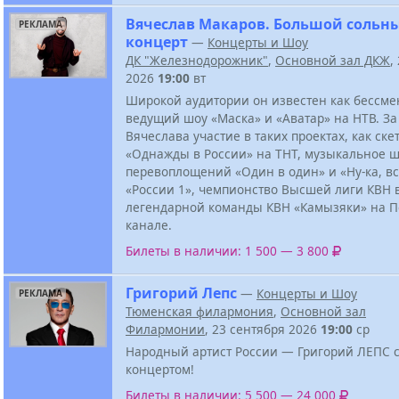
Вячеслав Макаров. Большой сольн
РЕКЛАМА
концерт
—
Концерты и Шоу
ДК "Железнодорожник"
,
Основной зал ДКЖ
,
2026
19:00
вт
Широкой аудитории он известен как бессм
ведущий шоу «Маска» и «Аватар» на НТВ. З
Вячеслава участие в таких проектах, как ске
«Однажды в России» на ТНТ, музыкальное 
перевоплощений «Один в один» и «Ну-ка, вс
«России 1», чемпионство Высшей лиги КВН в
легендарной команды КВН «Камызяки» на 
канале.
Билеты в наличии: 1 500 — 3 800
Григорий Лепс
—
Концерты и Шоу
РЕКЛАМА
Тюменская филармония
,
Основной зал
Филармонии
, 23 сентября 2026
19:00
ср
Народный артист России — Григорий ЛЕПС 
концертом!
Билеты в наличии: 5 500 — 24 000