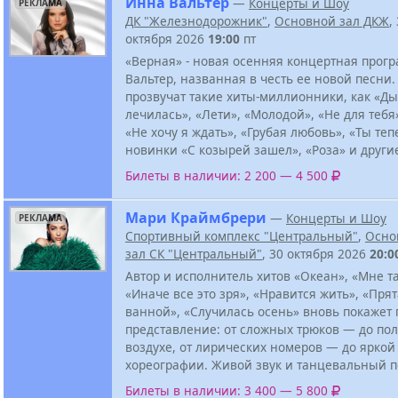
Инна Вальтер
—
Концерты и Шоу
РЕКЛАМА
ДК "Железнодорожник"
,
Основной зал ДКЖ
,
октября 2026
19:00
пт
«Верная» - новая осенняя концертная прог
Вальтер, названная в честь ее новой песни.
прозвучат такие хиты-миллионники, как «Д
лечилась», «Лети», «Молодой», «Не для тебя
«Не хочу я ждать», «Грубая любовь», «Ты теп
новинки «С козырей зашел», «Роза» и други
Билеты в наличии: 2 200 — 4 500
Мари Краймбрери
—
Концерты и Шоу
РЕКЛАМА
Спортивный комплекс "Центральный"
,
Осно
зал СК "Центральный"
, 30 октября 2026
20:0
Автор и исполнитель хитов «Океан», «Мне та
«Иначе все это зря», «Нравится жить», «Пря
ванной», «Случилась осень» вновь покажет
представление: от сложных трюков — до пол
воздухе, от лирических номеров — до яркой
хореографии. Живой звук и танцевальный 
Билеты в наличии: 3 400 — 5 800