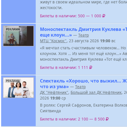
живут в своем идеальном мире, где нет боли
жестокости.
Билеты в наличии: 500 — 1 000
Моноспектакль Дмитрия Куклева «
РЕКЛАМА
еще клоун...»
—
Театр
МТЦ "Космос"
, 23 августа 2026
19:00
вс
«Я мечтал стать счастливым человеком… Но 
клоуном. Хотя … Из меня тот ещё клоун…» А
моноспектакль Дмитрия Куклева «Тот ещё к
Билеты в наличии: 1 111
Спектакль «Хорошо, что выжил... Ж
РЕКЛАМА
что из ума»
—
Театр
ДК "Нефтяник"
,
Большой зал ДК Нефтяник
, 
2026
19:00
ср
В ролях: Сергей Сафронов, Екатерина Волко
Сиятвинда
Билеты в наличии: 2 100 — 8 500