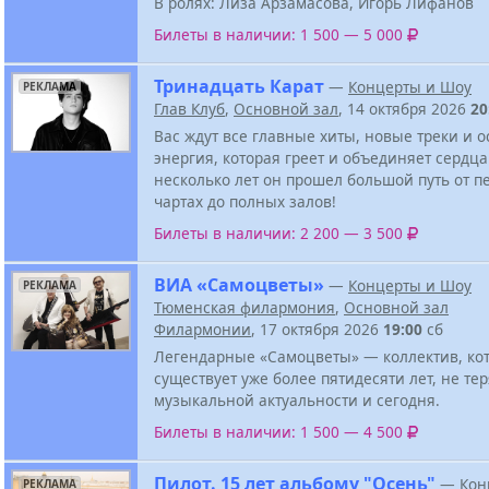
В ролях: Лиза Арзамасова, Игорь Лифанов
Билеты в наличии: 1 500 — 5 000
Тринадцать Карат
—
Концерты и Шоу
РЕКЛАМА
Глав Клуб
,
Основной зал
, 14 октября 2026
20
Вас ждут все главные хиты, новые треки и 
энергия, которая греет и объединяет сердца
несколько лет он прошел большой путь от п
чартах до полных залов!
Билеты в наличии: 2 200 — 3 500
ВИА «Самоцветы»
—
Концерты и Шоу
РЕКЛАМА
Тюменская филармония
,
Основной зал
Филармонии
, 17 октября 2026
19:00
сб
Легендарные «Самоцветы» — коллектив, ко
существует уже более пятидесяти лет, не тер
музыкальной актуальности и сегодня.
Билеты в наличии: 1 500 — 4 500
Пилот. 15 лет альбому "Осень"
—
Кон
РЕКЛАМА