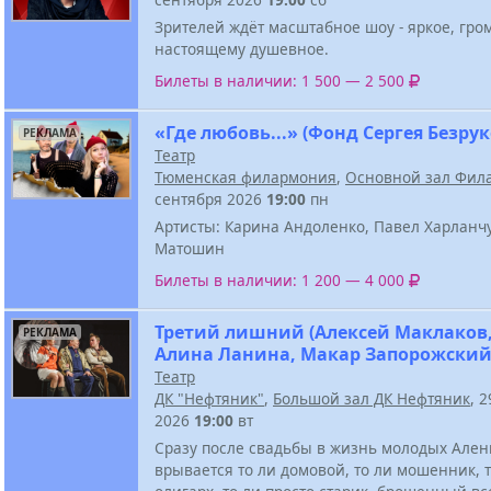
Зрителей ждёт масштабное шоу - яркое, гром
настоящему душевное.
Билеты в наличии: 1 500 — 2 500
«Где любовь...» (Фонд Сергея Безрук
РЕКЛАМА
Театр
Тюменская филармония
,
Основной зал Фил
сентября 2026
19:00
пн
Артисты: Карина Андоленко, Павел Харланчу
Матошин
Билеты в наличии: 1 200 — 4 000
Третий лишний (Алексей Маклаков
РЕКЛАМА
Алина Ланина, Макар Запорожский
Театр
ДК "Нефтяник"
,
Большой зал ДК Нефтяник
, 
2026
19:00
вт
Сразу после свадьбы в жизнь молодых Ален
врывается то ли домовой, то ли мошенник, 