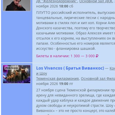
ДК "Железнодорожник"
,
Основной зал ДКЖ
,
ноября 2026
18:00
сб
ПЛУТТО российский исполнитель, выпуска
танцевальные, лирические песни с народн
мотивами в стилях поп и хип хоп. Корни Але
Донского казачества, поэтому его творчеств
казачьими мотивами. Образ Алексея имеет
отсылок к его корням, на выступлениях он в
папахе. Особенностью его номеров являетс
исскуство - фланкировка шашкой.
Билеты в наличии: 1 300 — 3 000
Los Vivancos ( Братья Виванкос)
—
Ко
РЕКЛАМА
и Шоу
Тюменская филармония
,
Основной зал Фил
ноября 2026
19:00
пт
27 ноября сцена Тюменской филармонии пр
арену для невиданного зрелища, где каждая
каждый удар каблука и каждое движение п
духом свободы и неукротимой страсти. Шоу 
Виванкос» – это не просто концерт, это кале