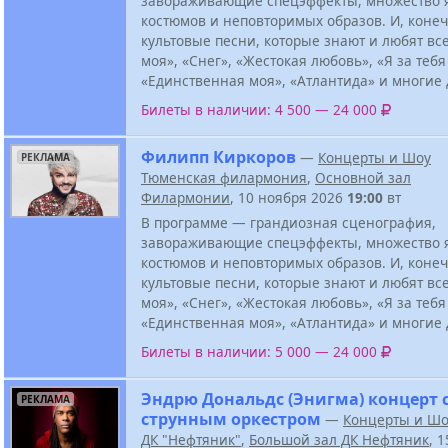
завораживающие спецэффекты, множество 
костюмов и неповторимых образов. И, конеч
культовые песни, которые знают и любят все
моя», «Снег», «Жестокая любовь», «Я за тебя
«Единственная моя», «Атлантида» и многие 
Билеты в наличии: 4 500 — 24 000
Филипп Киркоров
—
Концерты и Шоу
РЕКЛАМА
Тюменская филармония
,
Основной зал
Филармонии
, 10 ноября 2026
19:00
вт
В программе — грандиозная сценография,
завораживающие спецэффекты, множество 
костюмов и неповторимых образов. И, конеч
культовые песни, которые знают и любят все
моя», «Снег», «Жестокая любовь», «Я за тебя
«Единственная моя», «Атлантида» и многие 
Билеты в наличии: 5 000 — 24 000
Эндрю Дональдс (Энигма) концерт 
РЕКЛАМА
струнным оркестром
—
Концерты и Шо
ДК "Нефтяник"
,
Большой зал ДК Нефтяник
, 