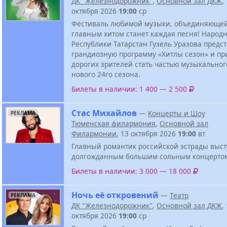
ДК "Железнодорожник"
,
Основной зал ДКЖ
,
октября 2026
19:00
ср
Фестиваль любимой музыки, объединяющей 
главным хитом станет каждая песня! Народн
Республики Татарстан Гузель Уразова предс
грандиозную программу «Хитлы сезон» и пр
дорогих зрителей стать частью музыкальног
нового 24го сезона.
Билеты в наличии: 1 400 — 2 500
Стас Михайлов
—
Концерты и Шоу
РЕКЛАМА
Тюменская филармония
,
Основной зал
Филармонии
, 13 октября 2026
19:00
вт
Главный романтик российской эстрады выст
долгожданным большим сольным концертом
Билеты в наличии: 3 000 — 18 000
Ночь её откровений
—
Театр
РЕКЛАМА
ДК "Железнодорожник"
,
Основной зал ДКЖ
,
октября 2026
19:00
ср