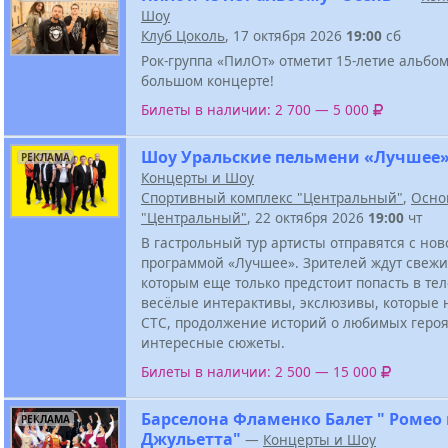
Шоу
Клуб Цоколь
, 17 октября 2026
19:00
сб
Рок-группа «ПилОт» отметит 15-летие альбо
большом концерте!
Билеты в наличии: 2 700 — 5 000
Шоу Уральские пельмени «Лучшее
РЕКЛАМА
Концерты и Шоу
Спортивный комплекс "Центральный"
,
Осно
"Центральный"
, 22 октября 2026
19:00
чт
В гастрольный тур артисты отправятся с нов
программой «Лучшее». Зрителей ждут свежи
которым еще только предстоит попасть в те
весёлые интерактивы, экслюзивы, которые 
СТС, продолжение историй о любимых героя
интересные сюжеты.
Билеты в наличии: 2 500 — 15 000
Барселона Фламенко Балет " Ромео
РЕКЛАМА
Джульетта"
—
Концерты и Шоу