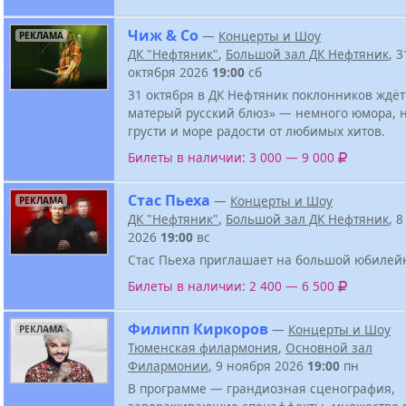
Чиж & Co
—
Концерты и Шоу
РЕКЛАМА
ДК "Нефтяник"
,
Большой зал ДК Нефтяник
, 3
октября 2026
19:00
сб
31 октября в ДК Нефтяник поклонников ждёт 
матерый русский блюз» — немного юмора, 
грусти и море радости от любимых хитов.
Билеты в наличии: 3 000 — 9 000
Стас Пьеха
—
Концерты и Шоу
РЕКЛАМА
ДК "Нефтяник"
,
Большой зал ДК Нефтяник
, 
2026
19:00
вс
Стас Пьеха приглашает на большой юбилей
Билеты в наличии: 2 400 — 6 500
Филипп Киркоров
—
Концерты и Шоу
РЕКЛАМА
Тюменская филармония
,
Основной зал
Филармонии
, 9 ноября 2026
19:00
пн
В программе — грандиозная сценография,