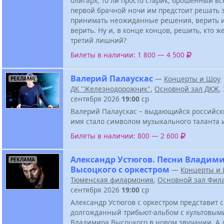
олигарх, то ли просто старик, брошенный вс
первой брачной ночи им предстоит решать з
принимать неожиданные решения, верить 
верить. Ну и, в конце концов, решить, кто ж
третий лишний?
Билеты в наличии: 1 800 — 4 500
Валерий Палаускас
—
Концерты и Шоу
РЕКЛАМА
ДК "Железнодорожник"
,
Основной зал ДКЖ
,
сентября 2026
19:00
ср
Валерий Палаускас – выдающийся российск
имя стало символом музыкального таланта и
Билеты в наличии: 800 — 2 600
Александр Устюгов. Песни Владим
РЕКЛАМА
Высоцкого с оркестром
—
Концерты и
Тюменская филармония
,
Основной зал Фил
сентября 2026
19:00
ср
Александр Устюгов с оркестром представит с
долгожданный трибьют-альбом с культовым
Владимира Высоцкого в новом звучании. А