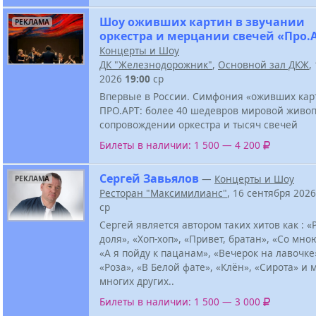
Шоу оживших картин в звучании
РЕКЛАМА
оркестра и мерцании свечей «Про.
Концерты и Шоу
ДК "Железнодорожник"
,
Основной зал ДКЖ
,
2026
19:00
ср
Впервые в России. Симфония «оживших кар
ПРО.АРТ: более 40 шедевров мировой живоп
сопровождении оркестра и тысяч свечей
Билеты в наличии: 1 500 — 4 200
Сергей Завьялов
—
Концерты и Шоу
РЕКЛАМА
Ресторан "Максимилианс"
, 16 сентября 202
ср
Сергей является автором таких хитов как : 
доля», «Хоп-хоп», «Привет, братан», «Со мно
«А я пойду к пацанам», «Вечерок на лавочке»
«Роза», «В Белой фате», «Клён», «Сирота» и 
многих других..
Билеты в наличии: 1 500 — 3 000