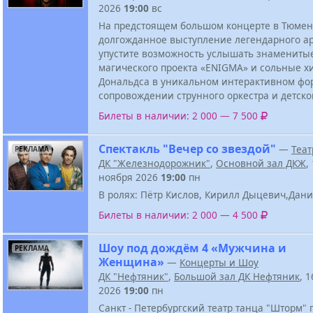
2026
19:00
вс
На предстоящем большом концерте в Тюмен
долгожданное выступление легендарного ар
упустите возможность услышать знамениты
магического проекта «ENIGMA» и сольные х
Дональдса в уникальном интерактивном фо
сопровождении струнного оркестра и детског
Билеты в наличии: 2 000 — 7 500
Спектакль "Вечер со звездой"
—
Теат
РЕКЛАМА
ДК "Железнодорожник"
,
Основной зал ДКЖ
,
ноября 2026
19:00
пн
В ролях: Пётр Кислов, Кирилл Дыцевич,Дан
Билеты в наличии: 2 000 — 4 500
Шоу под дождём 4 «Мужчина и
РЕКЛАМА
Женщина»
—
Концерты и Шоу
ДК "Нефтяник"
,
Большой зал ДК Нефтяник
, 
2026
19:00
пн
Санкт - Петербургский театр танца "Шторм" 