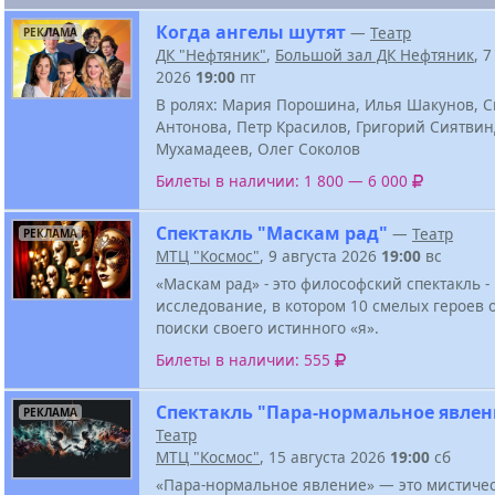
Когда ангелы шутят
—
Театр
РЕКЛАМА
ДК "Нефтяник"
,
Большой зал ДК Нефтяник
, 
2026
19:00
пт
В ролях: Мария Порошина, Илья Шакунов, С
Антонова, Петр Красилов, Григорий Сиятви
Мухамадеев, Олег Соколов
Билеты в наличии: 1 800 — 6 000
Спектакль "Маскам рад"
—
Театр
РЕКЛАМА
МТЦ "Космос"
, 9 августа 2026
19:00
вс
«Маскам рад» - это философский спектакль -
исследование, в котором 10 смелых героев 
поиски своего истинного «я».
Билеты в наличии: 555
Спектакль "Пара-нормальное явлен
РЕКЛАМА
Театр
МТЦ "Космос"
, 15 августа 2026
19:00
сб
«Пара-нормальное явление» — это мистиче