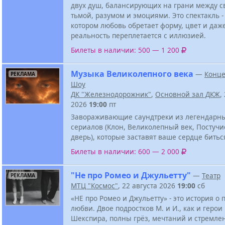
двух душ, балансирующих на грани между с
тьмой, разумом и эмоциями. Это спектакль - а
котором любовь обретает форму, цвет и даже
реальность переплетается с иллюзией.
Билеты в наличии: 500 — 1 200
Музыка Великолепного века
—
Конце
РЕКЛАМА
Шоу
ДК "Железнодорожник"
,
Основной зал ДКЖ
,
2026
19:00
пт
Завораживающие саундтреки из легендарны
сериалов (Клон, Великолепный век, Постучи
дверь), которые заставят ваше сердце бить
Билеты в наличии: 600 — 2 000
"Не про Ромео и Джульетту"
—
Театр
РЕКЛАМА
МТЦ "Космос"
, 22 августа 2026
19:00
сб
«НЕ про Ромео и Джульетту» - это история о 
любви. Двое подростков М. и И., как и герои
Шекспира, полны грёз, мечтаний и стремле