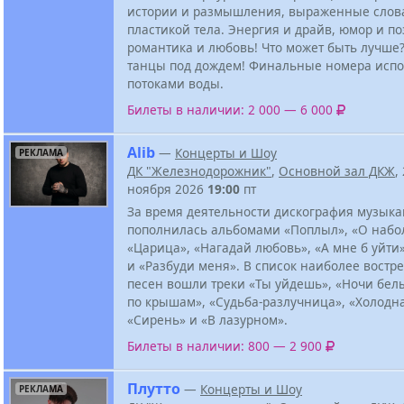
истории и размышления, выраженные слов
пластикой тела. Энергия и драйв, юмор и по
романтика и любовь! Что может быть лучше?
танцы под дождем! Финальные номера испо
потоками воды.
Билеты в наличии: 2 000 — 6 000
Alib
—
Концерты и Шоу
РЕКЛАМА
ДК "Железнодорожник"
,
Основной зал ДКЖ
,
ноября 2026
19:00
пт
За время деятельности дискография музыка
пополнилась альбомами «Поплыл», «О набо
«Царица», «Нагадай любовь», «А мне б уйти»
и «Разбуди меня». В список наиболее вост
песен вошли треки «Ты уйдешь», «Ночи бел
по крышам», «Судьба-разлучница», «Холодна
«Сирень» и «В лазурном».
Билеты в наличии: 800 — 2 900
Плутто
—
Концерты и Шоу
РЕКЛАМА