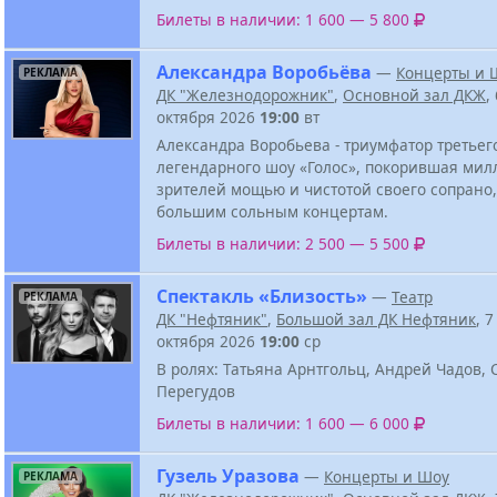
Билеты в наличии: 1 600 — 5 800
Александра Воробьёва
—
Концерты и 
РЕКЛАМА
ДК "Железнодорожник"
,
Основной зал ДКЖ
,
октября 2026
19:00
вт
Александра Воробьева - триумфатор третьег
легендарного шоу «Голос», покорившая ми
зрителей мощью и чистотой своего сопрано,
большим сольным концертам.
Билеты в наличии: 2 500 — 5 500
Спектакль «Близость»
—
Театр
РЕКЛАМА
ДК "Нефтяник"
,
Большой зал ДК Нефтяник
, 7
октября 2026
19:00
ср
В ролях: Татьяна Арнтгольц, Андрей Чадов, 
Перегудов
Билеты в наличии: 1 600 — 6 000
Гузель Уразова
—
Концерты и Шоу
РЕКЛАМА