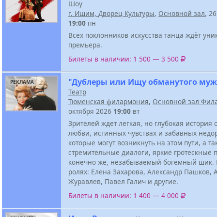
Шоу
г. Ишим, Дворец Культуры
,
Основной зал
, 2
19:00
пн
Всех поклонников искусства танца ждёт уни
премьера.
Билеты в наличии: 1 500 — 3 500
"Дублеры или Ищу обманутого муж
РЕКЛАМА
Театр
Тюменская филармония
,
Основной зал Фил
октября 2026
19:00
вт
Зрителей ждет легкая, но глубокая история 
любви, истинных чувствах и забавных недо
которые могут возникнуть на этом пути, а та
стремительные диалоги, яркие гротескные 
конечно же, незабываемый богемный шик. 
ролях: Елена Захарова, Александр Пашков, 
Журавлев, Павел Галич и другие.
Билеты в наличии: 1 400 — 4 000