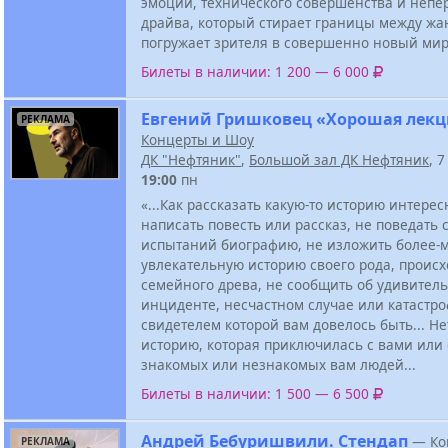
эмоций, технического совершенства и непе
драйва, который стирает границы между жа
погружает зрителя в совершенно новый мир
Билеты в наличии: 1 200 — 6 000
Евгений Гришковец «Хорошая лекц
РЕКЛАМА
Концерты и Шоу
ДК "Нефтяник"
,
Большой зал ДК Нефтяник
, 
19:00
пн
«...Как рассказать какую-то историю интерес
написать повесть или рассказ, не поведать
испытаний биографию, не изложить более-
увлекательную историю своего рода, проис
семейного древа, не сообщить об удивител
инциденте, несчастном случае или катастро
свидетелем которой вам довелось быть... Не
историю, которая приключилась с вами или с
знакомых или незнакомых вам людей...
Билеты в наличии: 1 500 — 6 500
Андрей Бебуришвили. Стендап
—
Ко
РЕКЛАМА