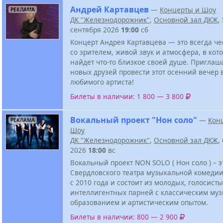
Андрей Картавцев
—
Концерты и Шоу
РЕКЛАМА
ДК "Железнодорожник"
,
Основной зал ДКЖ
,
сентября 2026
19:00
сб
Концерт Андрея Картавцева — это всегда ч
со зрителем, живой звук и атмосфера, в ко
найдет что-то близкое своей душе. Приглаш
новых друзей провести этот осенний вечер
любимого артиста!
Билеты в наличии: 1 800 — 3 800
Вокальный проект "Нон соло"
—
Кон
РЕКЛАМА
Шоу
ДК "Железнодорожник"
,
Основной зал ДКЖ
,
2026
18:00
вс
Вокальный проект NON SOLO ( Нон соло ) – э
Свердловского театра музыкальной комедии
с 2010 года и состоит из молодых, голосисты
интеллигентных парней с классическим му
образованием и артистическим опытом.
Билеты в наличии: 800 — 2 900