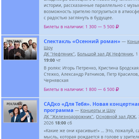
истории, рассказанные параллельно с музык
возможность зрителю погрузиться в атмосф
с радостью заглянуть в будущее.
Билеты в наличии: 1 300 — 5 500
Спектакль «Осенний роман»
—
Конц
РЕКЛАМА
Шоу
ДК "Нефтяник"
,
Большой зал ДК Нефтяник
, 
19:00
чт
В ролях: Игорь Петренко, Кристина Бродская
Стежко, Александр Ратников, Петр Красилов
Чернявская
Билеты в наличии: 1 800 — 6 500
САДко «Для Тебя». Новая концертна
РЕКЛАМА
программа
—
Концерты и Шоу
ДК "Железнодорожник"
,
Основной зал ДКЖ
,
2026
18:00
сб
«Какие же они красивые!» … Это, пожалуй, 
мысль, которая рождается в голове у зрител