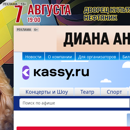
РЕКЛАМА
12+
РЕКЛАМА
РЕКЛАМА
РЕКЛАМА
РЕКЛАМА
РЕКЛАМА
РЕКЛАМА
РЕКЛАМА
12+
6+
12+
18+
18+
6+
12+
Новости
О компании
Для организаторов
Бил
Концерты и Шоу
Театр
Спорт