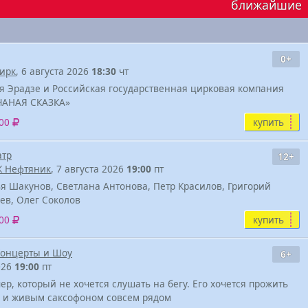
ближайшие
0+
ирк
, 6 августа 2026
18:30
чт
я Эрадзе и Российская государственная цирковая компания
ЧАНАЯ СКАЗКА»
купить
500
атр
12+
К Нефтяник
, 7 августа 2026
19:00
пт
я Шакунов, Светлана Антонова, Петр Красилов, Григорий
ев, Олег Соколов
купить
000
Концерты и Шоу
6+
2026
19:00
пт
чер, который не хочется слушать на бегу. Его хочется прожить
и и живым саксофоном совсем рядом