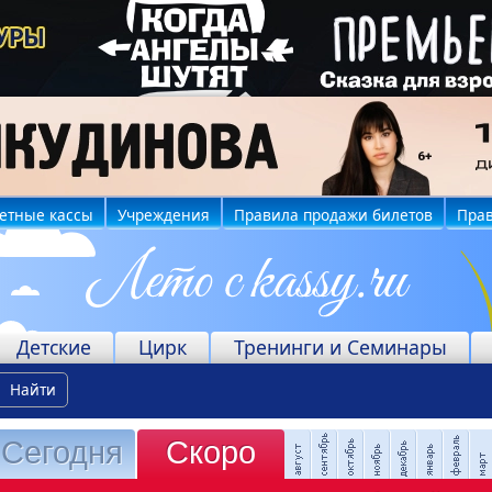
етные кассы
Учреждения
Правила продажи билетов
Прав
Детские
Цирк
Тренинги и Семинары
Найти
Сегодня
Скоро