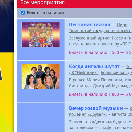
Все мероприятия
Билеты в наличии
Песчаная сказка
—
Цирк
Тюменский государственный ц
Заслуженный артист России Ги
представляют новое шоу «ПЕС
Билеты в наличии: 2 500 — 6 
Когда ангелы шутят
—
Те
ДК "Нефтяник"
,
Большой зал Д
В ролях: Мария Порошина, Иль
Сиятвинда, Дмитрий Мухамаде
Билеты в наличии: 1 800 — 6 
Вечер живой музыки
—
Кофейня «Друзья»
, 7 августа 
7 августа в «Друзьях» будет ве
за столиком — с кофе, свечам