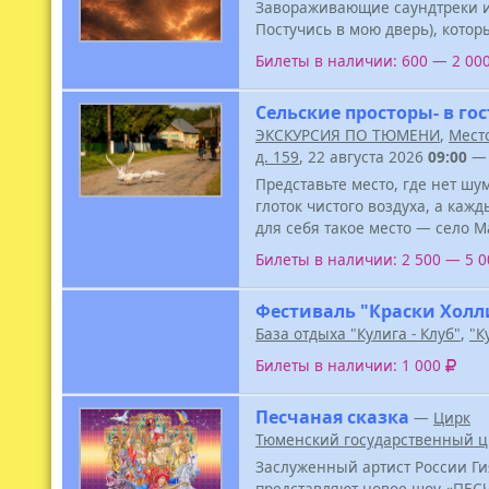
Завораживающие саундтреки из
Постучись в мою дверь), котор
Билеты в наличии: 600 — 2 00
Сельские просторы- в го
ЭКСКУРСИЯ ПО ТЮМЕНИ
,
Место
д. 159
, 22 августа 2026
09:00
Представьте место, где нет ш
глоток чистого воздуха, а каж
для себя такое место — село М
Билеты в наличии: 2 500 — 5 
Фестиваль "Краски Холл
База отдыха "Кулига - Клуб"
,
"К
Билеты в наличии: 1 000
Песчаная сказка
—
Цирк
Тюменский государственный ц
Заслуженный артист России Ги
представляют новое шоу «ПЕС