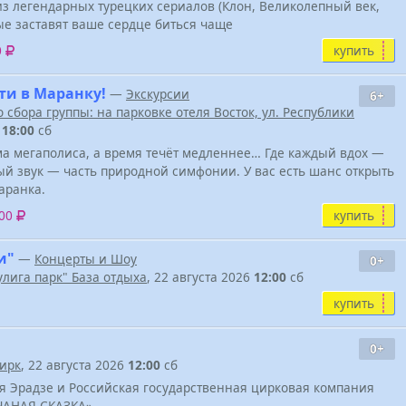
 легендарных турецких сериалов (Клон, Великолепный век,
ые заставят ваше сердце биться чаще
купить
0
сти в Маранку!
—
Экскурсии
6+
 сбора группы: на парковке отеля Восток, ул. Республики
—
18:00
сб
ума мегаполиса, а время течёт медленнее… Где каждый вдох —
дый звук — часть природной симфонии. У вас есть шанс открыть
аранка.
купить
000
и"
—
Концерты и Шоу
0+
улига парк" База отдыха
, 22 августа 2026
12:00
сб
купить
0+
ирк
, 22 августа 2026
12:00
сб
я Эрадзе и Российская государственная цирковая компания
ЧАНАЯ СКАЗКА»