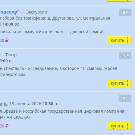
 пасеку"
—
Экскурсии
6+
 сбора без трансфера: д. Друганова, ул. Центральная
26
14:00
вс
Уникальная экскурсия к пчёлам — для всей семьи!
купить
800
—
Театр
16+
9:00
вс
й спектакль - исследование, в котором 10 смелых героев
стинного «я».
купить
0+
ирк
, 13 августа 2026
18:30
чт
я Эрадзе и Российская государственная цирковая компания
ЧАНАЯ СКАЗКА»
купить
500