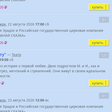
купить
500
0+
ирк
, 22 августа 2026
17:00
сб
я Эрадзе и Российская государственная цирковая компания
ЧАНАЯ СКАЗКА»
купить
500
ту"
—
Театр
12+
19:00
сб
то история о первой любви. Двое подростков М. и И., как и
грёз, мечтаний и стремлений. Они живут в своем идеальном
окости.
купить
0
0+
ирк
, 23 августа 2026
12:00
вс
я Эрадзе и Российская государственная цирковая компания
ЧАНАЯ СКАЗКА»