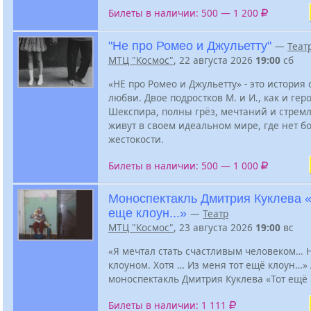
Билеты в наличии: 500 — 1 200
"Не про Ромео и Джульетту"
—
Теат
МТЦ "Космос"
, 22 августа 2026
19:00
сб
«НЕ про Ромео и Джульетту» - это история
любви. Двое подростков М. и И., как и гер
Шекспира, полны грёз, мечтаний и стрем
живут в своем идеальном мире, где нет бо
жестокости.
Билеты в наличии: 500 — 1 000
Моноспектакль Дмитрия Куклева 
еще клоун...»
—
Театр
МТЦ "Космос"
, 23 августа 2026
19:00
вс
«Я мечтал стать счастливым человеком… Н
клоуном. Хотя … Из меня тот ещё клоун…»
моноспектакль Дмитрия Куклева «Тот ещё
Билеты в наличии: 1 111