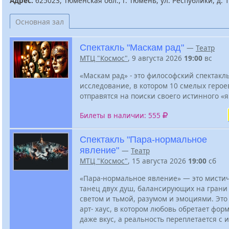
Адрес:
625023, Тюменская обл., г. Тюмень, ул. Республики, д. 
Основная зал
Спектакль "Маскам рад"
—
Театр
МТЦ "Космос"
, 9 августа 2026
19:00
вс
«Маскам рад» - это философский спектакль
исследование, в котором 10 смелых герое
отправятся на поиски своего истинного «я
Билеты в наличии: 555
Спектакль "Пара-нормальное
явление"
—
Театр
МТЦ "Космос"
, 15 августа 2026
19:00
сб
«Пара-нормальное явление» — это мисти
танец двух душ, балансирующих на грани
светом и тьмой, разумом и эмоциями. Это 
арт- хаус, в котором любовь обретает форм
даже вкус, а реальность переплетается с 