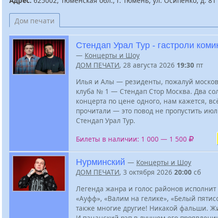
Адрес:
625002, Тюменская обл., г. Тюмень, ул. Осипенко, д. 81
Дом печати
Стендап Урал Тур - гастроли коми
—
Концерты и Шоу
ДОМ ПЕЧАТИ
, 28 августа 2026
19:30
пт
Илья и Алы — резиденты, пожалуй москов
клуба № 1 — Стендап Стор Москва. Два с
концерта по цене одного, нам кажется, вс
прочитали — это повод не пропустить ию
Стендап Урал Тур.
Билеты в наличии: 1 000 — 1 500
Нурминский
—
Концерты и Шоу
ДОМ ПЕЧАТИ
, 3 октября 2026
20:00
сб
Легенда жанра и голос районов исполнит 
«Ауфф», «Валим на гелике», «Белый пятис
также многие другие! Никакой фальши. Жи
И пацанский рэп в лучшем его проявлени