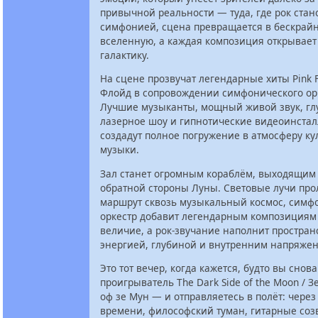
привычной реальности — туда, где рок стан
симфонией, сцена превращается в бескра
вселенную, а каждая композиция открывает
галактику.
На сцене прозвучат легендарные хиты Pink F
Флойд в сопровождении симфонического ор
Лучшие музыканты, мощный живой звук, глу
лазерное шоу и гипнотические видеоинста
создадут полное погружение в атмосферу ку
музыки.
Зал станет огромным кораблём, выходящим 
обратной стороны Луны. Световые лучи про
маршрут сквозь музыкальный космос, симф
оркестр добавит легендарным композициям
величие, а рок-звучание наполнит простран
энергией, глубиной и внутренним напряже
Это тот вечер, когда кажется, будто вы снова
проигрыватель The Dark Side of the Moon / З
оф зе Мун — и отправляетесь в полёт: через
времени, философский туман, гитарные соз