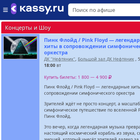
Концерты и Шоу
Пинк Флойд / Pink Floyd — легенда
хиты в сопровождении симфониче
оркестра
ДК "Нефтяник"
,
Большой зал ДК Нефтяник
, 
18:00
вт
Купить билеты: 1 800 — 4 900
Пинк Флойд / Pink Floyd — легендарные хит
сопровождении симфонического оркестра
Зрителей ждёт не просто концерт, а масшта
симфоническое путешествие по вселенной Pi
Пинк Флойд.
Это вечер, когда легендарная музыка превр
настоящий космический корабль из звука, с
эмоций, который унесёт зрителей далеко за