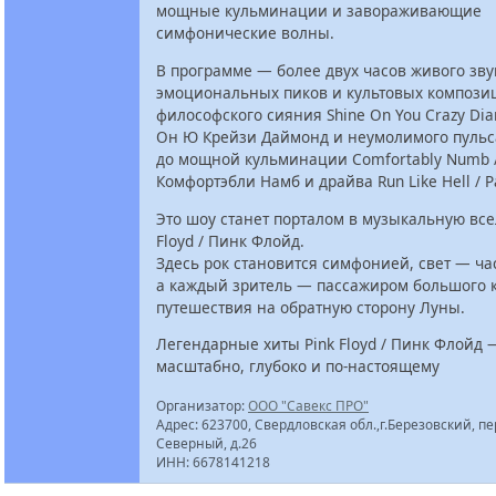
мощные кульминации и завораживающие
симфонические волны.
В программе — более двух часов живого зву
эмоциональных пиков и культовых композиц
философского сияния Shine On You Crazy Di
Он Ю Крейзи Даймонд и неумолимого пульса
до мощной кульминации Comfortably Numb 
Комфортэбли Намб и драйва Run Like Hell / 
Это шоу станет порталом в музыкальную все
Floyd / Пинк Флойд.
Здесь рок становится симфонией, свет — ча
а каждый зритель — пассажиром большого 
путешествия на обратную сторону Луны.
Легендарные хиты Pink Floyd / Пинк Флойд 
масштабно, глубоко и по-настоящему
Организатор:
ООО "Савекс ПРО"
Адрес: 623700, Свердловская обл.,г.Березовский, пе
Северный, д.26
ИНН: 6678141218