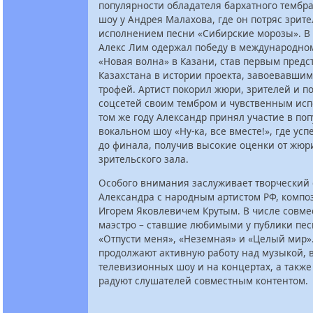
популярности обладателя бархатного тембра
шоу у Андрея Малахова, где он потряс зрит
исполнением песни «Сибирские морозы». В 
Алекс Лим одержал победу в международно
«Новая волна» в Казани, став первым предс
Казахстана в истории проекта, завоевавши
трофей. Артист покорил жюри, зрителей и п
соцсетей своим тембром и чувственным ис
том же году Александр принял участие в по
вокальном шоу «Ну-ка, все вместе!», где ус
до финала, получив высокие оценки от жюр
зрительского зала.
Особого внимания заслуживает творческий
Александра с народным артистом РФ, компо
Игорем Яковлевичем Крутым. В числе совме
маэстро – ставшие любимыми у публики пес
«Отпусти меня», «Неземная» и «Целый мир»
продолжают активную работу над музыкой, 
телевизионных шоу и на концертах, а также
радуют слушателей совместным контентом.