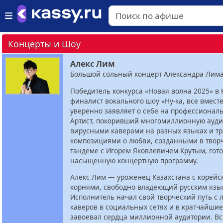
Концерты и Шоу
Алекс Лим
Большой сольный концерт Александра Лима
Победитель конкурса «Новая волна 2025» в 
финалист вокального шоу «Ну-ка, все вместе
уверенно заявляет о себе на профессионал
Артист, покоривший многомиллионную ауд
вирусными каверами на разных языках и т
композициями о любви, созданными в твор
тандеме с Игорем Яковлевичем Крутым, гот
насыщенную концертную программу.
Алекс Лим — уроженец Казахстана с корей
корнями, свободно владеющий русским язы
Исполнитель начал свой творческий путь с 
каверов в социальных сетях и в кратчайшие
завоевал сердца миллионной аудитории. Вс