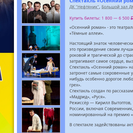
Спектакль «Осенний ро
ДК "Нефтяник"
,
Большой зал Д
Купить билеты: 1 800 — 6 500
«Осенний роман» - это театра
«Тёмные аллеи».
Настоящий знаток человечески
это произведение своим лучш
роковой и трагической до стр
затрагивают самое сердце, выз
Спектакль «Осенний роман» на
затронет самые сокровенные уг
нибудь особенно дорогое люб
грех».
Спектакль создан по рассказам
«Мадрид», «Руся».
Режиссёр — Кирилл Вытоптов,
России, включая Современник,
номинированный на премию «Зо
В спектакле задействованы акт