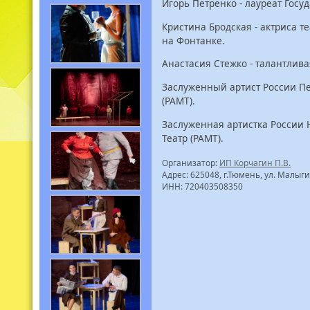
Игорь Петренко - лауреат Госу
Кристина Бродская - актриса т
на Фонтанке.
Анастасия Стежко - талантлива
Заслуженный артист России П
(РАМТ).
Заслуженная артистка России
Театр (РАМТ).
Организатор:
ИП Корчагин П.В.
Адрес: 625048, г.Тюмень, ул. Малыги
ИНН: 720403508350