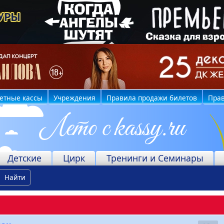
етные кассы
Учреждения
Правила продажи билетов
Прав
Детские
Цирк
Тренинги и Семинары
Найти