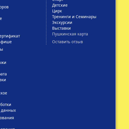
Детские
оров
Цирк
Тренинги и Семинары
е
Экскурсии
Выставки
Пушкинская карта
ертификат
Оставить отзыв
афише
сы
ажи
рата
вки
ское
ботки
 данных
зования