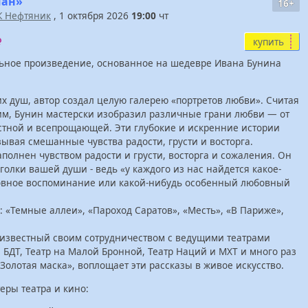
ман»
16+
К Нефтяник
, 1 октября 2026
19:00
чт
купить
льное произведение, основанное на шедевре Ивана Бунина
х душ, автор создал целую галерею «портретов любви». Считая
им, Бунин мастерски изобразил различные грани любви — от
астной и всепрощающей. Эти глубокие и искренние истории
ывая смешанные чувства радости, грусти и восторга.
полнен чувством радости и грусти, восторга и сожаления. Он
олки вашей души - ведь «у каждого из нас найдется какое-
овное воспоминание или какой-нибудь особенный любовный
: «Темные аллеи», «Пароход Саратов», «Месть», «В Париже»,
 известный своим сотрудничеством с ведущими театрами
 БДТ, Театр на Малой Бронной, Театр Наций и МХТ и много раз
лотая маска», воплощает эти рассказы в живое искусство.
еры театра и кино: