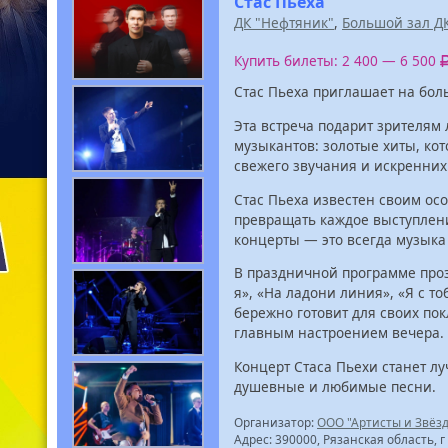
Стас Пьеха
ДК "Нефтяник"
,
Большой зал Д
Купить билеты: 2 400 — 6 500
Стас Пьеха приглашает на бо
Эта встреча подарит зрителям
музыкантов: золотые хиты, ко
свежего звучания и искренних
Стас Пьеха известен своим о
превращать каждое выступлени
концерты — это всегда музыка 
В праздничной программе прозв
я», «На ладони линия», «Я с т
бережно готовит для своих по
главным настроением вечера.
Концерт Стаса Пьехи станет л
душевные и любимые песни.
Организатор:
ООО "Артисты и Звёз
Адрес: 390000, Рязанская область, г 