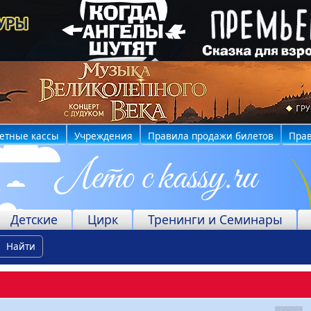
етные кассы
Учреждения
Правила продажи билетов
Прав
Детские
Цирк
Тренинги и Семинары
Найти