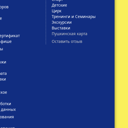
Детские
оров
Цирк
Тренинги и Семинары
е
Экскурсии
Выставки
Пушкинская карта
ертификат
Оставить отзыв
афише
сы
ажи
рата
вки
ское
ботки
 данных
зования