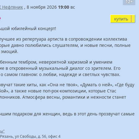
12+
К Нефтяник
, 8 ноября 2026
19:00
вс
купить
льшой юбилейный концерт!
 лучшее из репертуара артиста в сопровождении коллектива
торые давно полюбились слушателям, и новые песни, полные
 эмоций.
собенным тембром, невероятной харизмой и умением
е в откровенный музыкальный диалог со зрителем. Его
о самом главном: о любви, надежде и светлых чувствах.
учат такие хиты, как «Она не твоя», «Думать о ней», «Где буду
обой», а также новые поп-рок-композиции, которые Стас
клонников. Атмосфера весны, романтики и нежности станет
учшим подарком для женщин, ведь в этот день прозвучат самые
ды"
Рязань, ул Свободы, д. 56, офис 4