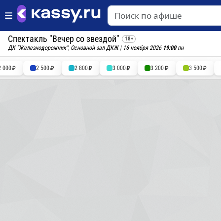
Спектакль "Вечер со звездой"
18+
ДК "Железнодорожник"
,
Основной зал ДКЖ
|
16 ноября 2026
19:00
пн
2 000
2 500
2 800
3 000
3 200
3 500