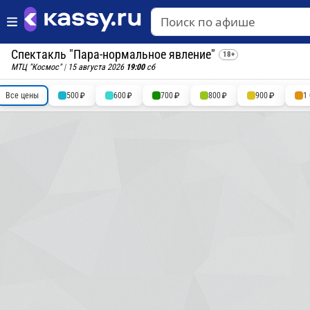
Спектакль "Пара-нормальное явление"
18+
МТЦ "Космос"
|
15 августа 2026
19:00
сб
Все цены
500
600
700
800
900
1