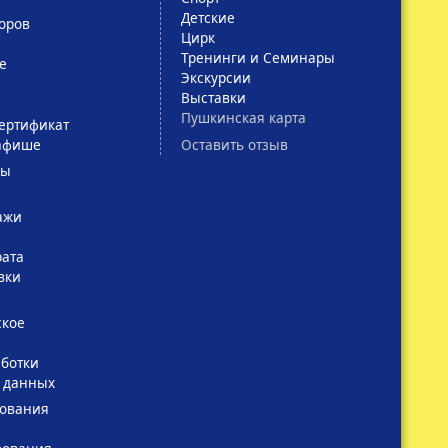
Детские
оров
Цирк
Тренинги и Семинары
е
Экскурсии
Выставки
Пушкинская карта
ертификат
Оставить отзыв
афише
сы
ажи
рата
вки
ское
ботки
 данных
зования