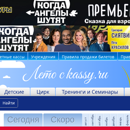
етные кассы
Учреждения
Правила продажи билетов
Прав
Детские
Цирк
Тренинги и Семинары
Найти
Сегодня
Скоро