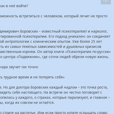
18+
как в неё войти?
зможность встретиться с человеком, который лечит не просто
димирович Боровских – известный психотерапевт и нарколог,
тированной психотерапии. Его подход уникален: он соединяет
й антропологии с клиническим опытом. Уже более 25 лет
ить из самых тяжёлых зависимостей и душевных кризисов
авственным корням. Он автор книги «Психотерапия по-русски»
о центра «Подвижник», где сотни людей обрели новую жизнь.
ара звучит так точно:
ть трудное время и не потерять себя»
 Но для доктора Боровских каждый надлом – это точка роста,
видеть себя настоящего. На встрече он честно поговорит с
опилась у каждого, о страхах, которые парализуют, и главное –
ы, когда их совсем не остаётся.
о стоите на распутье. Или если просто хотите услышать слово,