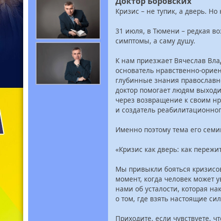
Доктор Боровских
Кризис – не тупик, а дверь. Но 
31 июля, в Тюмени – редкая во
симптомы, а саму душу.
К нам приезжает Вячеслав Вла
основатель нравственно-ориен
глубинные знания православно
доктор помогает людям выход
через возвращение к своим нр
и создатель реабилитационног
Именно поэтому тема его семин
«Кризис как дверь: как пережи
Мы привыкли бояться кризисов.
момент, когда человек может у
нами об усталости, которая нак
о том, где взять настоящие сил
Приходите, если чувствуете, чт