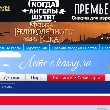
етные кассы
Учреждения
Правила продажи билетов
Прав
Детские
Цирк
Тренинги и Семинары
Найти