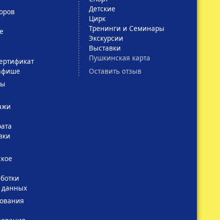
Детские
оров
Цирк
Тренинги и Семинары
е
Экскурсии
Выставки
Пушкинская карта
ертификат
Оставить отзыв
афише
сы
ажи
рата
вки
ское
ботки
 данных
зования