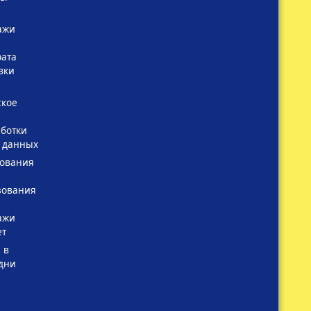
ажи
рата
вки
ское
ботки
 данных
зования
зования
ажи
ет
 в
дни