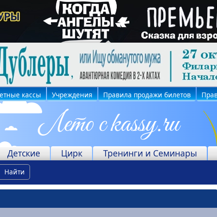
етные кассы
Учреждения
Правила продажи билетов
Прав
Детские
Цирк
Тренинги и Семинары
Найти