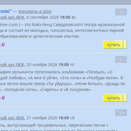
соло"
—
Концерты и Шоу
12+
ной зал ДКЖ
, 6 сентября 2026
18:00
вс
он соло ) – это бойз-бенд Свердловского театра музыкальной
да и состоит из молодых, голосистых, интеллигентных парней
образованием и артистическим опытом.
купить
0
12+
ной зал ДКЖ
, 20 ноября 2026
19:00
пт
графия музыканта пополнилась альбомами «Поплыл», «О
ай любовь», «А мне б уйти», «Эта ночь» и «Разбуди меня». В
ых песен вошли треки «Ты уйдешь», «Ночи белые», «Дождь по
, «Холодная ночь», «Сирень» и «В лазурном».
купить
0
12+
ной зал ДКЖ
, 21 ноября 2026
18:00
сб
ль, выпускающий танцевальные, лирические песни с
оп и хип хоп. Корни Алексея идут из Донского казачества,