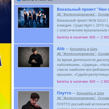
Вокальный проект "Нон 
ДК "Железнодорожник"
,
Основ
Вокальный проект NON SOLO ( Н
комедии. Существует с 2010 го
с классическим музыкальным 
Билеты в наличии: 800 — 2 90
Alib
—
Концерты и Шоу
ДК "Железнодорожник"
,
Основ
За время деятельности диско
наболевшем», «Царица», «Нагад
список наиболее востребованн
крышам», «Судьба-разлучница»
Билеты в наличии: 800 — 2 90
Плутто
—
Концерты и Шоу
ДК "Железнодорожник"
,
Основ
ПЛУТТО российский исполните
народными мотивами в стилях п