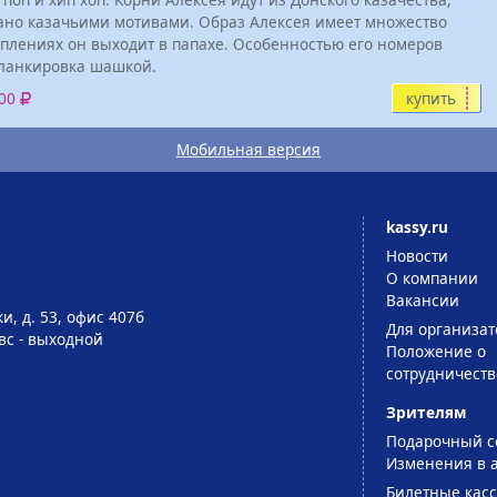
тано казачьими мотивами. Образ Алексея имеет множество
туплениях он выходит в папахе. Особенностью его номеров
 фланкировка шашкой.
купить
000
Мобильная версия
kassy.ru
Новости
О компании
Вакансии
и, д. 53, офис 407б
Для организат
-вс - выходной
Положение о
сотрудничеств
Зрителям
Подарочный с
Изменения в 
Билетные кас