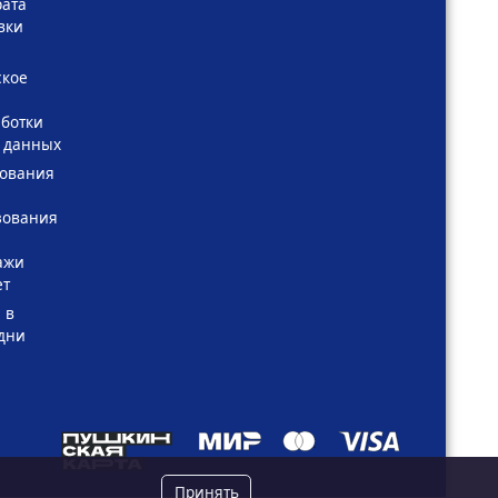
рата
вки
ское
ботки
 данных
зования
зования
ажи
ет
 в
дни
Принять