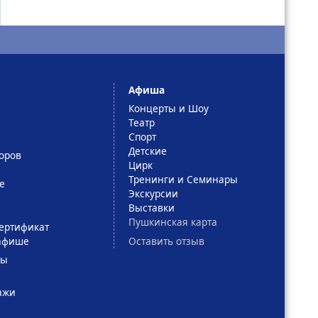
Афиша
Концерты и Шоу
Театр
Спорт
Детские
оров
Цирк
Тренинги и Семинары
е
Экскурсии
Выставки
Пушкинская карта
ертификат
Оставить отзыв
афише
сы
ажи