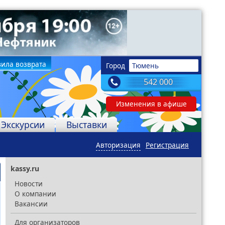
ила возврата
Город
Тюмень
542 000
Изменения в афише
Экскурсии
Выставки
Авторизация
Регистрация
kassy.ru
Новости
О компании
Вакансии
Для организаторов