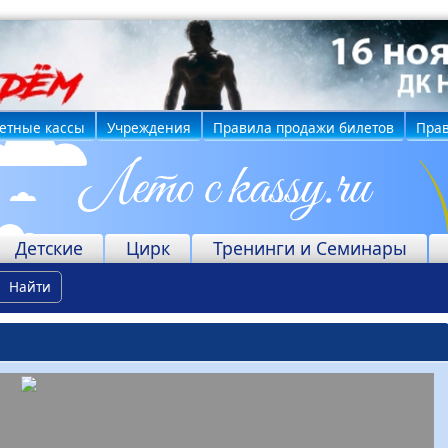
етные кассы
Учреждения
Правила продажи билетов
Прав
Детские
Цирк
Тренинги и Семинары
Найти