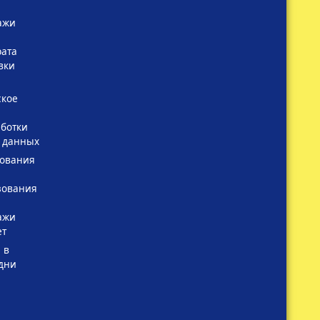
ажи
рата
вки
ское
ботки
 данных
зования
зования
ажи
ет
 в
дни