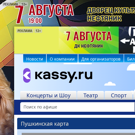
РЕКЛАМА
12+
РЕКЛАМА
РЕКЛАМА
РЕКЛАМА
РЕКЛАМА
РЕКЛАМА
РЕКЛАМА
РЕКЛАМА
12+
6+
12+
18+
18+
6+
12+
Новости
О компании
Для организаторов
Бил
Концерты и Шоу
Театр
Спорт
Пушкинская карта