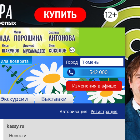
ила возврата
Город
Тюмень
542 000
Изменения в афише
Экскурсии
Выставки
Авторизация
Регистрация
kassy.ru
Новости