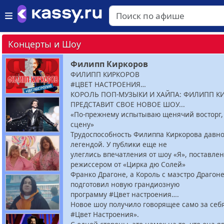
Концерты и Шоу
Филипп Киркоров
ФИЛИПП КИРКОРОВ
#ЦВЕТ НАСТРОЕНИЯ…
КОРОЛЬ ПОП-МУЗЫКИ И ХАЙПА: ФИЛИПП К
ПРЕДСТАВИТ СВОЕ НОВОЕ ШОУ...
«По-прежнему испытываю щенячий восторг,
сцену»
Трудоспособность Филиппа Киркорова давно
легендой. У публики еще не
улеглись впечатления от шоу «Я», поставле
режиссером от «Цирка дю Солей»
Франко Драгоне, а Король с маэстро Драгон
подготовил новую грандиозную
программу #Цвет настроения….
Новое шоу получило говорящее само за себ
#Цвет Настроения».