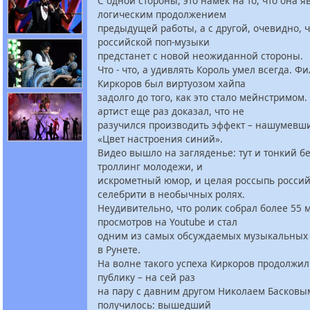
С одной стороны, это намек на то, что она я
логическим продолжением
предыдущей работы, а с другой, очевидно, ч
российской поп-музыки
предстанет с новой неожиданной стороны.
Что - что, а удивлять Король умел всегда. Ф
Киркоров был виртуозом хайпа
задолго до того, как это стало мейнстримом
артист еще раз доказал, что не
разучился производить эффект – нашумевш
«Цвет настроения синий».
Видео вышло на загляденье: тут и тонкий 
троллинг молодежи, и
искрометный юмор, и целая россыпь росси
селебрити в необычных ролях.
Неудивительно, что ролик собрал более 55
просмотров на Youtube и стал
одним из самых обсуждаемых музыкальных 
в Рунете.
На волне такого успеха Киркоров продолжил
публику – на сей раз
на пару с давним другом Николаем Басковы
получилось: вышедший