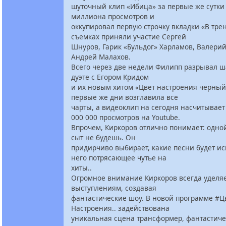
шуточный клип «Ибица» за первые же сутки 
миллиона просмотров и
оккупировал первую строчку вкладки «В трен
съемках приняли участие Сергей
Шнуров, Гарик «Бульдог» Харламов, Валерий
Андрей Малахов.
Всего через две недели Филипп разрывал ш
дуэте с Егором Кридом
и их новым хитом «Цвет настроения черный
первые же дни возглавила все
чарты, а видеоклип на сегодня насчитывает
000 000 просмотров на Youtube.
Впрочем, Киркоров отлично понимает: одн
сыт не будешь. Он
придирчиво выбирает, какие песни будет ис
него потрясающее чутье на
хиты..
Огромное внимание Киркоров всегда уделя
выступлениям, создавая
фантастические шоу. В новой программе #Ц
Настроения.. задействована
уникальная сцена трансформер, фантастиче