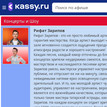
Концерты и Шоу
Рифат Зарипов
Рифат Зарипов - это не просто любимый арти
гарантия мастерства. Когда артист выходит н
зале мгновенно создается ощущение празд
атмосфера радости и хорошего настроения!
Каждая песня, каждый юмор отточены до бле
концертах зрители неудержимо смеются, в
мастерством и наслаждаются песнями артис
Зарипов умело, мастерски управляет настр
публики, не отпускает ее ни на минуту, свя
невидимыми нитями ярко освещенную сцен
зрительный зал. И то, как молодой артист чу
аудиторию, управляет ее настроением, веро
является его важнейшим качеством, которы
только такие мастера татарской эстрады, ка
Зарипов. На каждом концерте он отдает зри