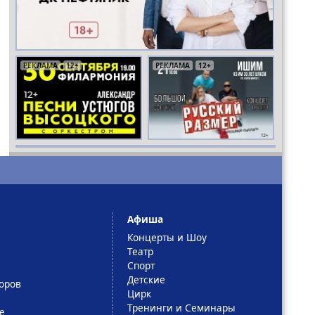
РЕКЛАМА
РЕКЛАМА
РЕКЛАМА
12+
16+
6+
РЕКЛАМА
РЕКЛАМА
РЕКЛАМА
РЕКЛАМА
12+
18+
6+
16+
Афиша
Концерты и Шоу
Театр
Спорт
Детские
оров
Цирк
Тренинги и Семинары
е