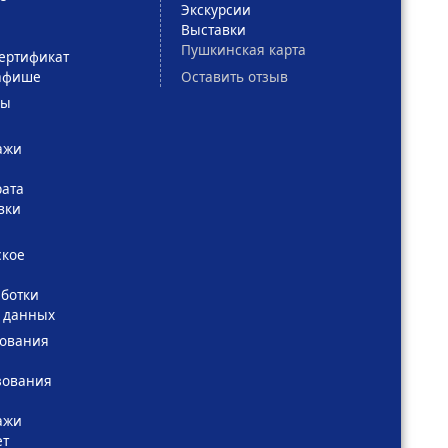
Экскурсии
Выставки
Пушкинская карта
ертификат
Оставить отзыв
афише
сы
ажи
рата
вки
ское
ботки
 данных
зования
зования
ажи
ет