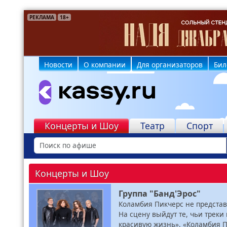
РЕКЛАМА
РЕКЛАМА
РЕКЛАМА
РЕКЛАМА
РЕКЛАМА
РЕКЛАМА
18+
6+
12+
12+
6+
18+
Новости
О компании
Для организаторов
Бил
Концерты и Шоу
Театр
Спорт
Концерты и Шоу
Группа "Банд'Эрос"
Коламбия Пикчерс не представ
На сцену выйдут те, чьи треки
красивую жизнь», «Коламбия Пи