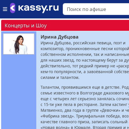
Концерты и Шоу
Ирина Дубцова
Ирина Дубцова, российская певица, поэт и
композитор, проникновенные песни которой,
собственном исполнении, так и написанны
для наших звезд, по настоящему берут за ду
действительно, тот редкий пример не «раск
кем-то популярности, а завоёванной собст
силами и талантом.
Талантом, проявившимся еще в детстве. Ро
семье известного в Волгограде джазового м
еще с четырех лет серьезно занялась сочин
с 15-ти уже пела в ресторане. Затем кастинг
Матвиенко, два года в группе «Девочки» и ч
«Фабрика звезд». Триумфальная победа, воз
качестве главного приза, записать сольный
«Новая волна» в Юрмале. Вторая премия и 