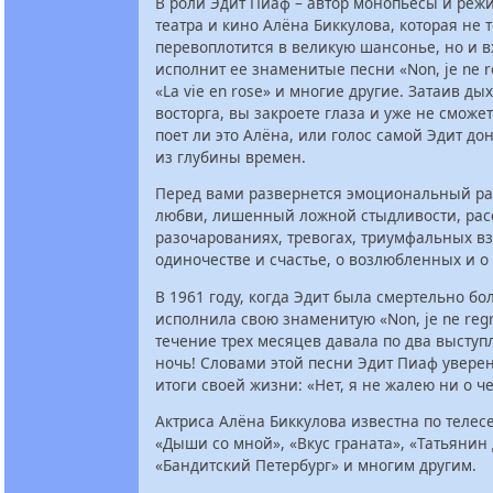
В роли Эдит Пиаф – автор монопьесы и режи
театра и кино Алёна Биккулова, которая не 
перевоплотится в великую шансонье, но и 
исполнит ее знаменитые песни «Non, je ne re
«La vie en rose» и многие другие. Затаив ды
восторга, вы закроете глаза и уже не сможет
поет ли это Алёна, или голос самой Эдит до
из глубины времен.
Перед вами развернется эмоциональный ра
любви, лишенный ложной стыдливости, рас
разочарованиях, тревогах, триумфальных вз
одиночестве и счастье, о возлюбленных и о 
В 1961 году, когда Эдит была смертельно бо
исполнила свою знаменитую «Non, je ne regre
течение трех месяцев давала по два выступ
ночь! Словами этой песни Эдит Пиаф увере
итоги своей жизни: «Нет, я не жалею ни о че
Актриса Алёна Биккулова известна по телес
«Дыши со мной», «Вкус граната», «Татьянин 
«Бандитский Петербург» и многим другим.