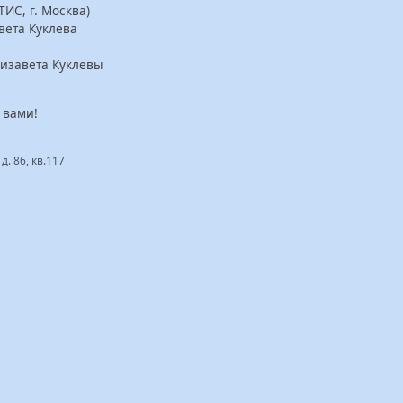
ТИС, г. Москва)
вета Куклева
лизавета Куклевы
 вами!
д. 86, кв.117