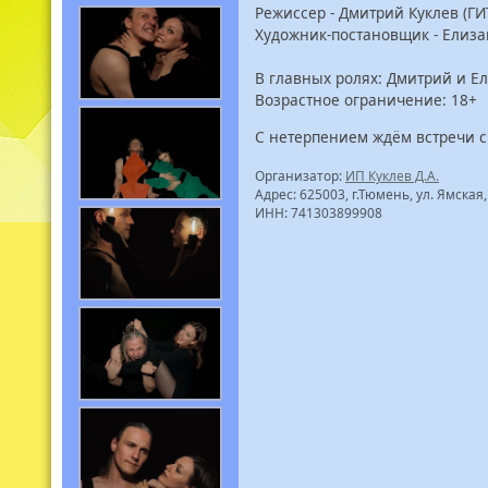
Режиссер - Дмитрий Куклев (ГИ
Художник-постановщик - Елиза
В главных ролях: Дмитрий и Е
Возрастное ограничение: 18+
С нетерпением ждём встречи с
Организатор:
ИП Куклев Д.А.
Адрес: 625003, г.Тюмень, ул. Ямская, 
ИНН: 741303899908