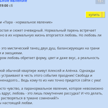
ьное явление"
18+
19:00
сб
купить
и «Пара - нормальное явление»
ростая и сюжет очевидный. Нормальный парень встречает
но в их нормальную жизнь вторгается любовь. Но любовь ли
 это мистический танец двух душ, балансирующих на грани
м и эмоциями.
отором любовь обретает форму, цвет и даже вкус, а реальность
мой обычной квартире живут Алексей и Алёнка. Однажды
 устраивают в честь этого события праздник! Свобода и
ненадолго… Ведь кому-то из них точно придется сойти с ума!
осто чувство, а паранормальное явление, которое невозможно
 вдруг, любовь - это лишь помутнение рассудка? И что делать,
 растворяться в тумане сомнений?»
сы настоящей любви.