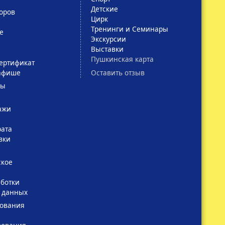
Детские
оров
Цирк
Тренинги и Семинары
е
Экскурсии
Выставки
Пушкинская карта
ертификат
Оставить отзыв
афише
сы
ажи
рата
вки
ское
ботки
 данных
зования