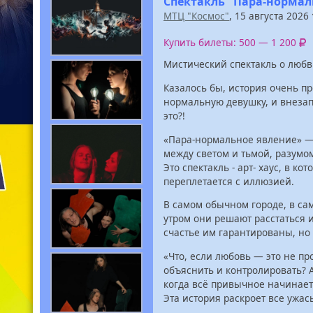
Спектакль "Пара-нормал
МТЦ "Космос"
, 15 августа 2026
Купить билеты: 500 — 1 200
Мистический спектакль о любв
Казалось бы, история очень п
нормальную девушку, и внезап
это?!
«Пара-нормальное явление» —
между светом и тьмой, разумо
Это спектакль - арт- хаус, в к
переплетается с иллюзией.
В самом обычном городе, в са
утром они решают расстаться и
счастье им гарантированы, но 
«Что, если любовь — это не пр
объяснить и контролировать? А
когда всё привычное начинает
Эта история раскроет все ужа