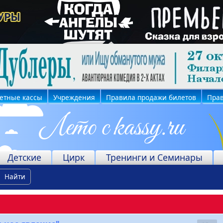
етные кассы
Учреждения
Правила продажи билетов
Прав
Детские
Цирк
Тренинги и Семинары
Найти