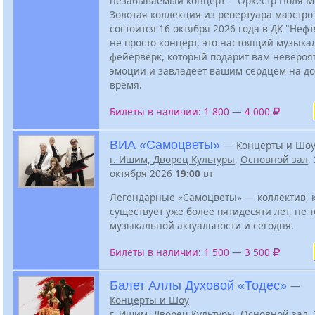
незабываемый концерт - "Оркестр Поля М
Золотая коллекция из репертуара маэстро
состоится 16 октября 2026 года в ДК "Нефт
не просто концерт, это настоящий музык
фейерверк, который подарит вам неверо
эмоции и завладеет вашим сердцем на до
время.
Билеты в наличии: 1 800 — 4 000
ВИА «Самоцветы»
—
Концерты и Шо
г. Ишим, Дворец Культуры
,
Основной зал
,
октября 2026
19:00
вт
Легендарные «Самоцветы» — коллектив, 
существует уже более пятидесяти лет, не 
музыкальной актуальности и сегодня.
Билеты в наличии: 1 500 — 3 500
Балет Аллы Духовой «Тодес»
—
Концерты и Шоу
г. Ишим, Дворец Культуры
,
Основной зал
,