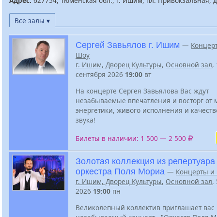
Адрес:
627754, Тюменская обл., г. Ишим, пл. Привокзальная, д
Все залы ▾
Сергей Завьялов г. Ишим
—
Концер
Шоу
г. Ишим, Дворец Культуры
,
Основной зал
,
сентября 2026
19:00
вт
На концерте Сергея Завьялова Вас ждут
незабываемые впечатления и восторг от
энергетики, живого исполнения и качест
звука!
Билеты в наличии: 1 500 — 2 500
Золотая коллекция из репертуара
оркестра Поля Мориа
—
Концерты и
г. Ишим, Дворец Культуры
,
Основной зал
,
2026
19:00
пн
Великолепный коллектив приглашает вас 